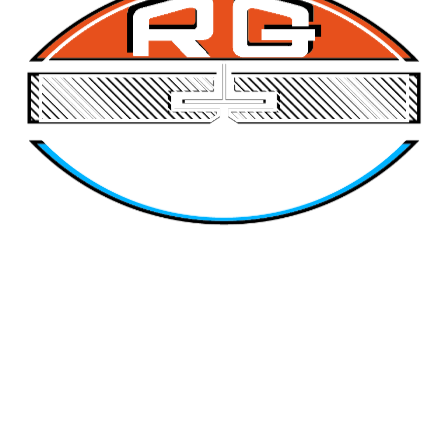
Hotel Hilton Óbidos
Hotel Misarela (Gerês)
Palácio das Cardosas
Hotel Bolsa do Pescado