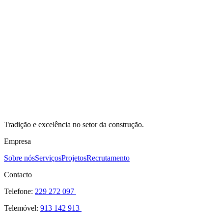
Pronto para avançar?
Solicite um orçamento e receba uma proposta adaptada ao tipo de
obra que pretende realizar.
Solicitar Orçamento
Tradição e excelência no setor da construção.
Empresa
Sobre nós
Serviços
Projetos
Recrutamento
Contacto
Telefone
:
229 272 097
Telemóvel
:
913 142 913