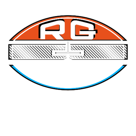
Entre em contacto connosco ou peça um orçamento rápido.
A nossa equipa técnica terá todo o gosto em analisar o seu projeto
e apresentar a melhor solução.
Telefone
:
229 272 097
Telemóvel
:
913 142 913
E-mail
:
geral@ramalhoegoncalves.pt