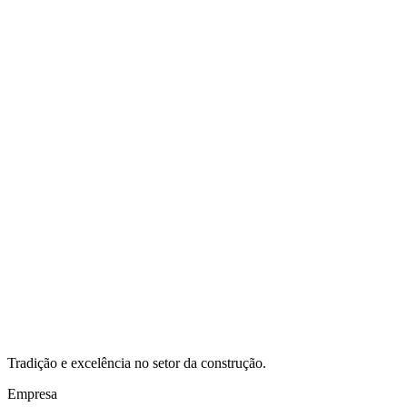
Está a planear uma obra, remodelação ou intervenção técnica?
Envie-nos os detalhes do seu projeto e receberá um orçamento
personalizado, adaptado às suas necessidades.
Solicitar Orçamento
Tradição e excelência no setor da construção.
Empresa